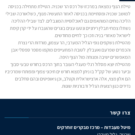
טיילת הנוף נמצאת במרכזו של רכס הר שכניה. הטיילת מתחילה בכניסה
למושב שכניה ומסתיימת בכניסה לאזור התעשיה מנוף, כשלאורכה שבילי
הליכה נוחים המותאמים גם לאוכלוסיית המוגבלים. לצד שבילי ההליכה
נשתלו צמחי תבלין ריחניים ונטעו עצים בוגרים שהועברו על ידי קרן קימת
לישראל מאזורי בניה וזכו כך לחיים מחודשים.
מהטיילת נשקפים נופי הגליל המערבי, הר עצמון, מורדות הרי נצרת
והכפרים שפרעם ואעבלין. לטובת המתעייפים מוקמו מספר ספסלי אבן
המאפשרים ישיבה ומנוחה מול הנוף היפה.
מהטיילת יוצא מסלול רגלי מעגלי העובר בתוך הרכס בחורש טבעי סבוך
וביער נטוע של קק"ל בו ניתן למצוא חורש ים תיכוני צפוף ומפותח שמרכיביו
הם אלון מצוי, אלה ארצישראלית וקטלב, וכן גיאופיטים ובהם סחלבים
נדירים כגון רצועית הגליל ודבורניות שונות.
צרו קשר
מיטל מעבדות – מרכז מבקרים זוחרקים
שכניה, גליל מערבי